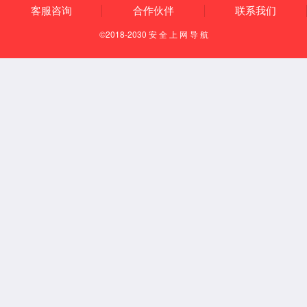
涉及全屋智能、家用电器等多个领域，产品使用了
Zigbee、WiFi、Matter等多种协议；绿色版888集团8006
将会持续积极配合工作组做好产品的开发对接工作，助力
SmartThings引领智能家居的行业发展。